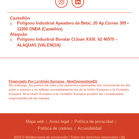
Castellón
Polígono Industrial Apeadero de Betxí, 20 Ap.Correo 309 •
12200 ONDA (Castellón)
Alaquàs
Polígono Industrial Bovalar C/Joan XXIII, 62 46970 –
ALAQUAS (VALENCIA)
Financiado Por La Unión Europea - NextGenerationEU
Sin embargo, los puntos de vista y las opiniones expresadas son únicamente los del
autor o autores y no reflejan necesariamente los de la Unión Europea o la Comisión
Europea. Ni la Unión Europea ni la Comisión Europea pueden ser consideradas
responsables de las mismas.
Mapa web
Aviso legal
Política de privacidad
Política de cookies
Accesibilidad
2024 © Mediterraena de prevención | Todos los derechos reservados | By